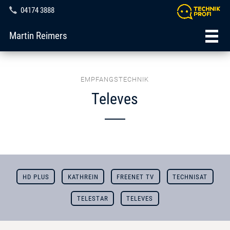
04174 3888
Martin Reimers
EMPFANGSTECHNIK
Televes
HD PLUS
KATHREIN
FREENET TV
TECHNISAT
TELESTAR
TELEVES