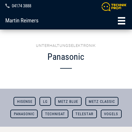
04174 3888
Martin Reimers
UNTERHALTUNGSELEKTRONIK
Panasonic
HISENSE
LG
METZ BLUE
METZ CLASSIC
PANASONIC
TECHNISAT
TELESTAR
VOGELS